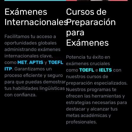
Exámenes
Cursos de
Internacionales
Preparación
para
Facilitamos tu acceso a
Exámenes
oportunidades globales
administrando exámenes
internacionales clave,
Potencia tu éxito en
como
MET
,
APTIS
y
TOEFL
exámenes cruciales
ITP
. Garantizamos un
como
TOEFL
e
IELTS
con
proceso eficiente y seguro
nuestros cursos de
para que puedas demostrar
preparación especializados.
tus habilidades lingüísticas
Nuestros programas te
con confianza.
ofrecen las herramientas y
estrategias necesarias para
destacar y alcanzar tus
metas académicas y
profesionales.