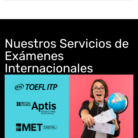
s
+
1
Nuestros Servicios de
Exámenes
Internacionales