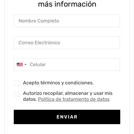
más información
U
n
i
Acepto términos y condiciones.
t
e
Autorizo recopilar, almacenar y usar mis
d
datos.
Política de tratamiento de datos
S
t
ENVIAR
a
t
e