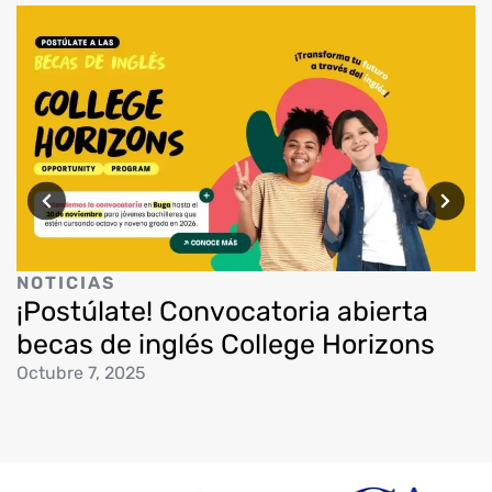
N
NOTICIAS
I
¡Postúlate! Convocatoria abierta
J
becas de inglés College Horizons
Octubre 7, 2025