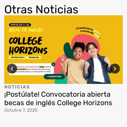
Otras Noticias
N
I
NOTICIAS
¡Postúlate! Convocatoria abierta
J
becas de inglés College Horizons
Octubre 7, 2025