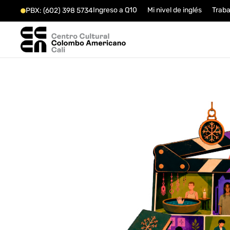
Ingreso a Q10
Mi nivel de inglés
Traba
PBX: (602) 398 5734