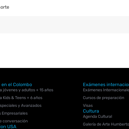
norte
 en el Colombo
Exámenes internacio
 jóvenes y adultos + 15 años
Exámenes Internacional
 Kids & Teens + 6 años
Cursos de preparación
speciales y Avanzados
Visas
Cultura
s Empresariales
Agenda Cultural
e conversación
Galería de Arte Humbert
ion USA