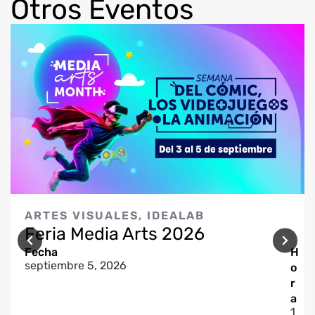
Otros Eventos
ARTES VISUALES
,
IDEALAB
Feria Media Arts 2026
Fecha
H
septiembre 5, 2026
o
r
a
1