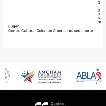
0
:
0
0
a
m
Lugar
Centro Cultural Colombo Americano, sede norte