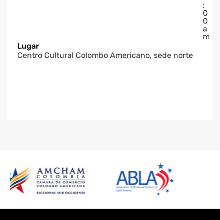
:
0
0
a
m
Lugar
Centro Cultural Colombo Americano, sede norte