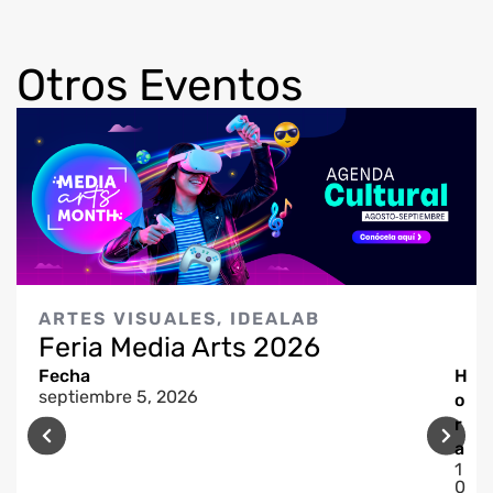
Otros Eventos
ARTES VISUALES
,
IDEALAB
Feria Media Arts 2026
Fecha
H
septiembre 5, 2026
o
r
a
1
0