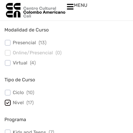
MENU
Modalidad de Curso
Presencial
(
13
)
Online/Presencial
(
0
)
Virtual
(
4
)
Tipo de Curso
Ciclo
(
10
)
Nivel
(
17
)
Programa
Kids and Teens
(
7
)