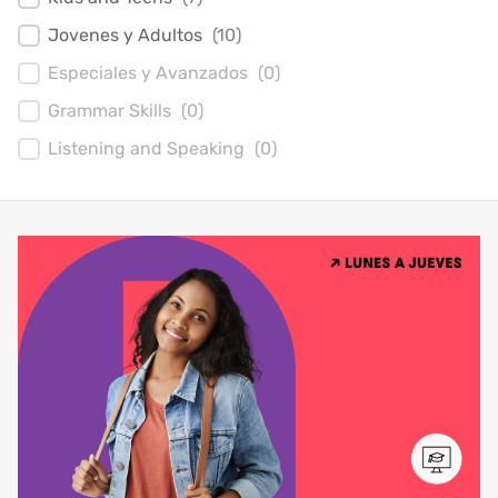
Jovenes y Adultos
(
10
)
Especiales y Avanzados
(
0
)
Grammar Skills
(
0
)
Listening and Speaking
(
0
)